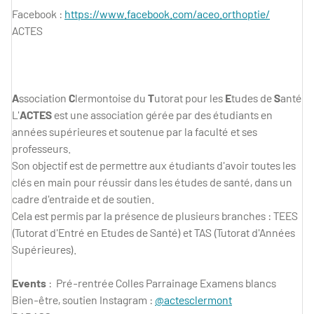
Facebook :
https://www.facebook.com/aceo.orthoptie/
ACTES
A
ssociation
C
lermontoise du
T
utorat pour les
E
tudes de
S
anté
L'
ACTES
est une association gérée par des étudiants en
années supérieures et soutenue par la faculté et ses
professeurs.
Son objectif est de permettre aux étudiants d'avoir toutes les
clés en main pour réussir dans les études de santé, dans un
cadre d'entraide et de soutien.
Cela est permis par la présence de plusieurs branches : TEES
(Tutorat d'Entré en Etudes de Santé) et TAS (Tutorat d'Années
Supérieures).
Events
: Pré-rentrée Colles Parrainage Examens blancs
Bien-être, soutien Instagram :
@actesclermont