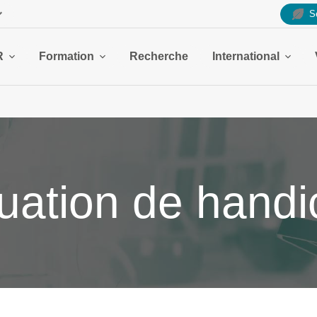
S
R
Formation
Recherche
International
tuation de hand