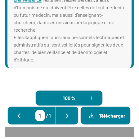
d’humanisme qui doivent être celles de tout médecin
ou futur médecin, mais aussi d’enseignant-
chercheur, dans ses missions pédagogique et de
recherche.
Elles s’appliquent aussi aux personnels techniques et
administratifs qui sont sollicités pour signer les deux
chartes, de bienveillance et de déontologie et
d’éthique.
100 %
/
1
Télécharger