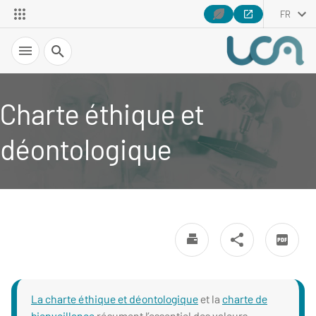
FR
Recherche
Charte éthique et
déontologique
La charte éthique et déontologique
et la
charte de
bienveillance
résument l’essentiel des valeurs